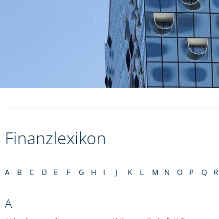
Finanzlexikon
A
B
C
D
E
F
G
H
I
J
K
L
M
N
O
P
Q
R
A