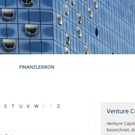
FINANZLEXIKON
S
T
U
V
W
X
Y
Z
Venture C
Venture Capit
bezeichnet, d