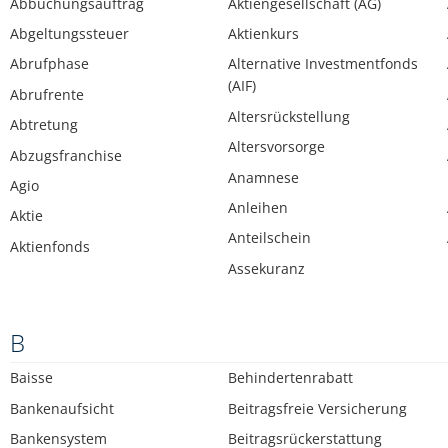
Abbuchungsauftrag
Aktiengesellschaft (AG)
Abgeltungssteuer
Aktienkurs
Abrufphase
Alternative Investmentfonds
(AIF)
Abrufrente
Altersrückstellung
Abtretung
Altersvorsorge
Abzugsfranchise
Anamnese
Agio
Anleihen
Aktie
Anteilschein
Aktienfonds
Assekuranz
B
Baisse
Behindertenrabatt
Bankenaufsicht
Beitragsfreie Versicherung
Bankensystem
Beitragsrückerstattung