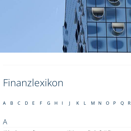
Finanzlexikon
A
B
C
D
E
F
G
H
I
J
K
L
M
N
O
P
Q
R
A