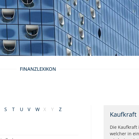
FINANZLEXIKON
S
T
U
V
W
X
Y
Z
Kaufkraft
Die Kaufkraft 
welcher in e