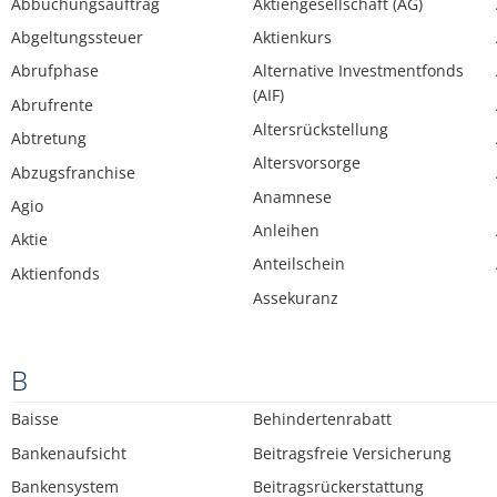
Abbuchungsauftrag
Aktiengesellschaft (AG)
Abgeltungssteuer
Aktienkurs
Abrufphase
Alternative Investmentfonds
(AIF)
Abrufrente
Altersrückstellung
Abtretung
Altersvorsorge
Abzugsfranchise
Anamnese
Agio
Anleihen
Aktie
Anteilschein
Aktienfonds
Assekuranz
B
Baisse
Behindertenrabatt
Bankenaufsicht
Beitragsfreie Versicherung
Bankensystem
Beitragsrückerstattung