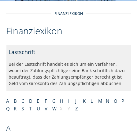
FINANZLEXIKON
Finanzlexikon
Lastschrift
Bei der Lastschrift handelt es sich um ein Verfahren,
wobei der Zahlungspflichtige seine Bank schriftlich dazu
beauftragt, dass der Zahlungsempfänger berechtigt ist
Geld vom Girokonto des Zahlungspflichtigen abbuchen.
A
B
C
D
E
F
G
H
I
J
K
L
M
N
O
P
Q
R
S
T
U
V
W
X
Y
Z
A