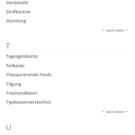
Sterbetafel
Strafkaution
Stundung
NACH OBEN
T
Tagesgeldkonto
Teilkasko
Thesaurierende Fonds
Tilgung
Treuhandkonto
Typklassenverzeichnis
NACH OBEN
U