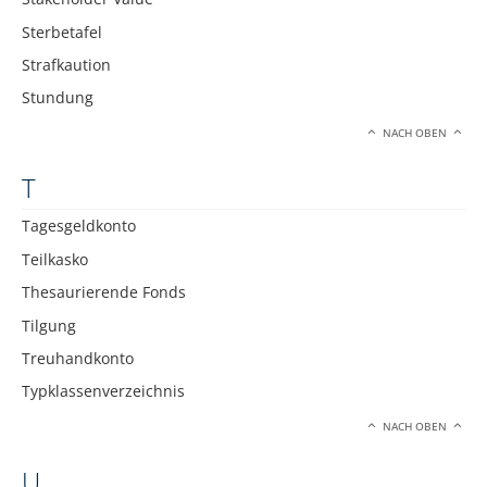
Sterbetafel
Strafkaution
Stundung
NACH OBEN
T
Tagesgeldkonto
Teilkasko
Thesaurierende Fonds
Tilgung
Treuhandkonto
Typklassenverzeichnis
NACH OBEN
U