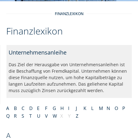
FINANZLEXIKON
Finanzlexikon
Unternehmensanleihe
Das Ziel der Herausgabe von Unternehmensanleihen ist
die Beschaffung von Fremdkapital. Unternehmen können
diese Finanzquelle nutzen, um hohe Kapitalbeträge zu
langen Laufzeiten aufzunehmen. Das geliehene Kapital
muss zuzüglich Zinsen zurückgezahlt werden.
A
B
C
D
E
F
G
H
I
J
K
L
M
N
O
P
Q
R
S
T
U
V
W
X
Y
Z
A