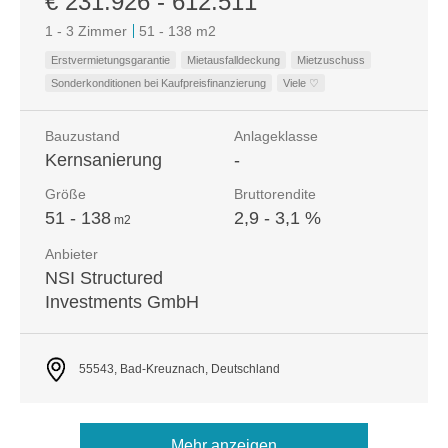
€ 231.926 - 612.511
1 - 3 Zimmer
51 - 138 m
2
Erstvermietungsgarantie
Mietausfalldeckung
Mietzuschuss
Sonderkonditionen bei Kaufpreisfinanzierung
Viele ♡
Bauzustand
Anlageklasse
Kernsanierung
-
Größe
Bruttorendite
51 - 138
2,9 - 3,1 %
m
2
Anbieter
NSI Structured
Investments GmbH
55543, Bad-Kreuznach, Deutschland
Mehr anzeigen