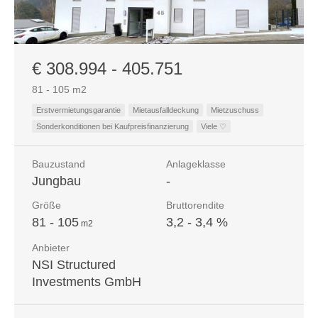
€ 308.994 - 405.751
81 - 105 m
2
Erstvermietungsgarantie
Mietausfalldeckung
Mietzuschuss
Sonderkonditionen bei Kaufpreisfinanzierung
Viele ♡
Bauzustand
Anlageklasse
Jungbau
-
Größe
Bruttorendite
81 - 105
3,2 - 3,4 %
m
2
Anbieter
NSI Structured
Investments GmbH