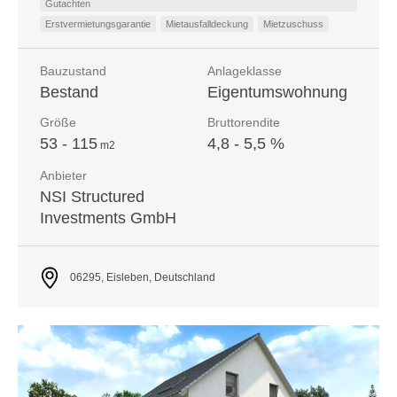
Gutachten
Erstvermietungsgarantie
Mietausfalldeckung
Mietzuschuss
Bauzustand
Anlageklasse
Bestand
Eigentumswohnung
Größe
Bruttorendite
53 - 115
4,8 - 5,5 %
m
2
Anbieter
NSI Structured
Investments GmbH
06295, Eisleben, Deutschland