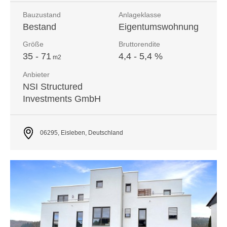
Bauzustand
Anlageklasse
Bestand
Eigentumswohnung
Größe
Bruttorendite
35 - 71
4,4 - 5,4 %
m
2
Anbieter
NSI Structured
Investments GmbH
06295, Eisleben, Deutschland