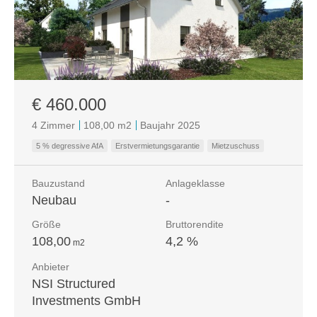
€ 460.000
4 Zimmer
108,00 m
2
Baujahr 2025
5 % degressive AfA
Erstvermietungsgarantie
Mietzuschuss
Bauzustand
Anlageklasse
Neubau
-
Größe
Bruttorendite
108,00
4,2 %
m
2
Anbieter
NSI Structured
Investments GmbH