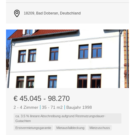
18209, Bad Doberan, Deutschland
€ 45.045 - 98.270
2 - 4 Zimmer
35 - 71 m
2
Baujahr 1998
ca. 3.5 % lineare Abschreibung aufgrund Restnutzungsdauer-
Gutachten
Erstvermietungsgarantie
Mietausfalldeckung
Mietzuschuss