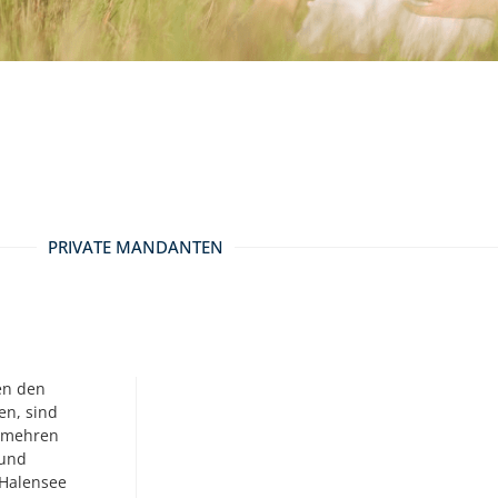
PRIVATE MANDANTEN
ten den
en, sind
ermehren
 und
 Halensee