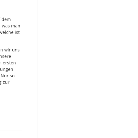
f dem
in was man
welche ist
en wir uns
unsere
m ersten
rungen
 Nur so
g zur