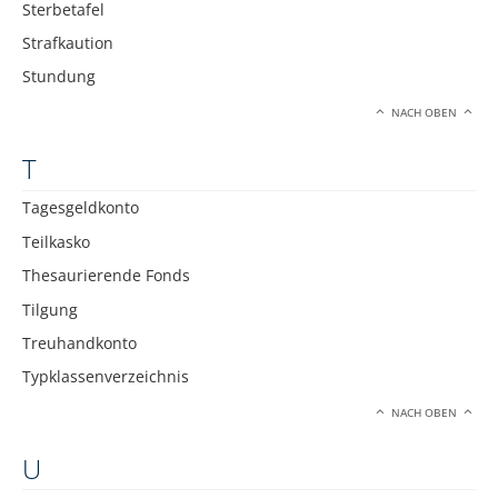
Sterbetafel
Strafkaution
Stundung
NACH OBEN
T
Tagesgeldkonto
Teilkasko
Thesaurierende Fonds
Tilgung
Treuhandkonto
Typklassenverzeichnis
NACH OBEN
U