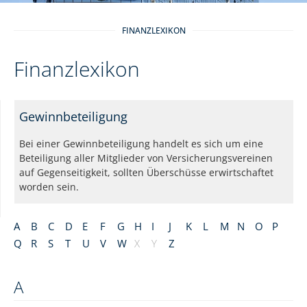
FINANZLEXIKON
Finanzlexikon
Gewinnbeteiligung
Bei einer Gewinnbeteiligung handelt es sich um eine
Beteiligung aller Mitglieder von Versicherungsvereinen
auf Gegenseitigkeit, sollten Überschüsse erwirtschaftet
worden sein.
A
B
C
D
E
F
G
H
I
J
K
L
M
N
O
P
Q
R
S
T
U
V
W
X
Y
Z
A