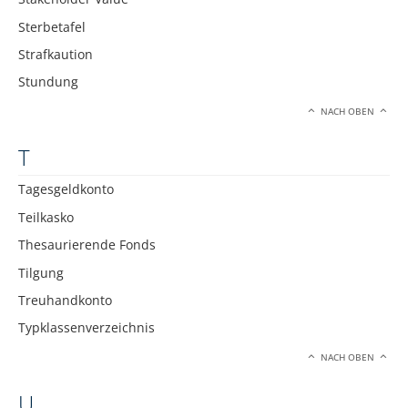
Sterbetafel
Strafkaution
Stundung
NACH OBEN
T
Tagesgeldkonto
Teilkasko
Thesaurierende Fonds
Tilgung
Treuhandkonto
Typklassenverzeichnis
NACH OBEN
U