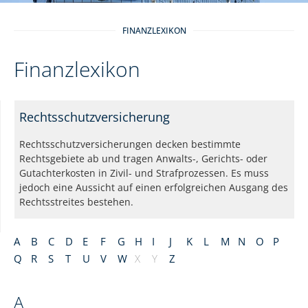
FINANZLEXIKON
Finanzlexikon
Rechtsschutzversicherung
Rechtsschutzversicherungen decken bestimmte
Rechtsgebiete ab und tragen Anwalts-, Gerichts- oder
Gutachterkosten in Zivil- und Strafprozessen. Es muss
jedoch eine Aussicht auf einen erfolgreichen Ausgang des
Rechtsstreites bestehen.
A
B
C
D
E
F
G
H
I
J
K
L
M
N
O
P
Q
R
S
T
U
V
W
X
Y
Z
A