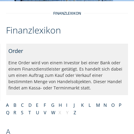
FINANZLEXIKON
Finanzlexikon
Order
Eine Order wird von einem Investor bei einer Bank oder
einem Finanzdienstleister getätigt. Es handelt sich dabei
um einen Auftrag zum Kauf oder Verkauf einer
bestimmten Menge von Handelsobjekten. Dieser Handel
findet am Kassa- oder Terminmarkt statt.
A
B
C
D
E
F
G
H
I
J
K
L
M
N
O
P
Q
R
S
T
U
V
W
X
Y
Z
A