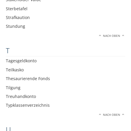
Sterbetafel
Strafkaution
Stundung
NACH OBEN
T
Tagesgeldkonto
Teilkasko
Thesaurierende Fonds
Tilgung
Treuhandkonto
Typklassenverzeichnis
NACH OBEN
U