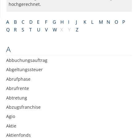
hochgerechnet.
A
B
C
D
E
F
G
H
I
J
K
L
M
N
O
P
Q
R
S
T
U
V
W
X
Y
Z
A
Abbuchungsauftrag
Abgeltungssteuer
Abrufphase
Abrufrente
Abtretung
Abzugsfranchise
Agio
Aktie
Aktienfonds