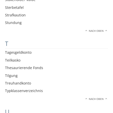
Sterbetafel
Strafkaution
Stundung
NACH OBEN
T
Tagesgeldkonto
Teilkasko
Thesaurierende Fonds
Tilgung
Treuhandkonto
Typklassenverzeichnis
NACH OBEN
U