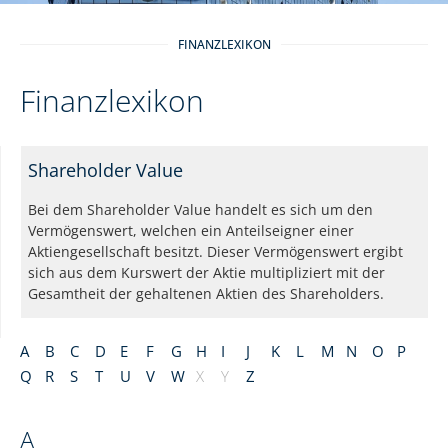
FINANZLEXIKON
Finanzlexikon
Shareholder Value
Bei dem Shareholder Value handelt es sich um den
Vermögenswert, welchen ein Anteilseigner einer
Aktiengesellschaft besitzt. Dieser Vermögenswert ergibt
sich aus dem Kurswert der Aktie multipliziert mit der
Gesamtheit der gehaltenen Aktien des Shareholders.
A
B
C
D
E
F
G
H
I
J
K
L
M
N
O
P
Q
R
S
T
U
V
W
X
Y
Z
A