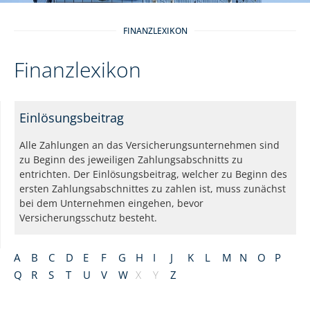
FINANZLEXIKON
Finanzlexikon
Einlösungsbeitrag
Alle Zahlungen an das Versicherungsunternehmen sind
zu Beginn des jeweiligen Zahlungsabschnitts zu
entrichten. Der Einlösungsbeitrag, welcher zu Beginn des
ersten Zahlungsabschnittes zu zahlen ist, muss zunächst
bei dem Unternehmen eingehen, bevor
Versicherungsschutz besteht.
A
B
C
D
E
F
G
H
I
J
K
L
M
N
O
P
Q
R
S
T
U
V
W
X
Y
Z