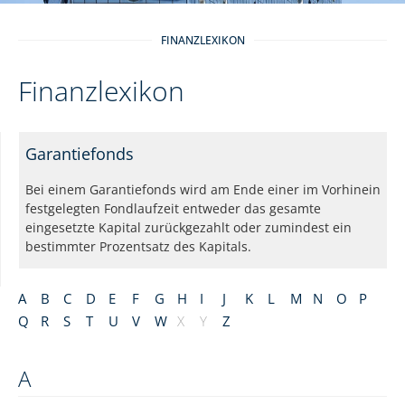
FINANZLEXIKON
Finanzlexikon
Garantiefonds
Bei einem Garantiefonds wird am Ende einer im Vorhinein
festgelegten Fondlaufzeit entweder das gesamte
eingesetzte Kapital zurückgezahlt oder zumindest ein
bestimmter Prozentsatz des Kapitals.
A
B
C
D
E
F
G
H
I
J
K
L
M
N
O
P
Q
R
S
T
U
V
W
X
Y
Z
A