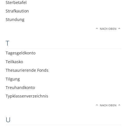
Sterbetafel
Strafkaution
Stundung
NACH OBEN
T
Tagesgeldkonto
Teilkasko
Thesaurierende Fonds
Tilgung
Treuhandkonto
Typklassenverzeichnis
NACH OBEN
U