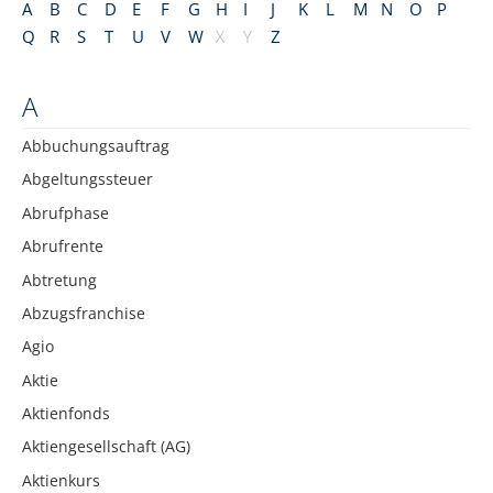
A
B
C
D
E
F
G
H
I
J
K
L
M
N
O
P
Q
R
S
T
U
V
W
X
Y
Z
A
Abbuchungsauftrag
Abgeltungssteuer
Abrufphase
Abrufrente
Abtretung
Abzugsfranchise
Agio
Aktie
Aktienfonds
Aktiengesellschaft (AG)
Aktienkurs