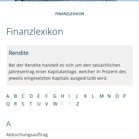
FINANZLEXIKON
Finanzlexikon
Rendite
Bei der Rendite handelt es sich um den tatsächlichen
Jahresertrag einer Kapitalanlage, welcher in Prozent des
jeweils eingesetzten Kapitals ausgedrückt wird.
A
B
C
D
E
F
G
H
I
J
K
L
M
N
O
P
Q
R
S
T
U
V
W
X
Y
Z
A
Abbuchungsauftrag