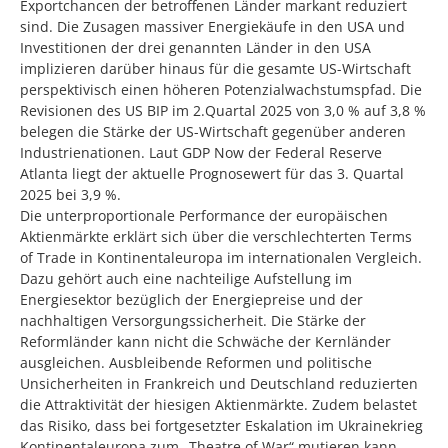
Exportchancen der betroffenen Länder markant reduziert
sind. Die Zusagen massiver Energiekäufe in den USA und
Investitionen der drei genannten Länder in den USA
implizieren darüber hinaus für die gesamte US-Wirtschaft
perspektivisch einen höheren Potenzialwachstumspfad. Die
Revisionen des US BIP im 2.Quartal 2025 von 3,0 % auf 3,8 %
belegen die Stärke der US-Wirtschaft gegenüber anderen
Industrienationen. Laut GDP Now der Federal Reserve
Atlanta liegt der aktuelle Prognosewert für das 3. Quartal
2025 bei 3,9 %.
Die unterproportionale Performance der europäischen
Aktienmärkte erklärt sich über die verschlechterten Terms
of Trade in Kontinentaleuropa im internationalen Vergleich.
Dazu gehört auch eine nachteilige Aufstellung im
Energiesektor bezüglich der Energiepreise und der
nachhaltigen Versorgungssicherheit. Die Stärke der
Reformländer kann nicht die Schwäche der Kernländer
ausgleichen. Ausbleibende Reformen und politische
Unsicherheiten in Frankreich und Deutschland reduzierten
die Attraktivität der hiesigen Aktienmärkte. Zudem belastet
das Risiko, dass bei fortgesetzter Eskalation im Ukrainekrieg
Kontinentaleuropa zum „Theatre of War“ mutieren kann.