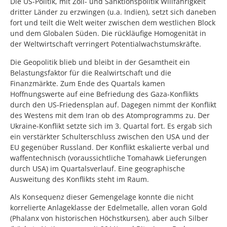
Die US-Politik, mit Zoll- und Sanktionspolitik Willfährigkeit
dritter Länder zu erzwingen (u.a. Indien), setzt sich daneben
fort und teilt die Welt weiter zwischen dem westlichen Block
und dem Globalen Süden. Die rückläufige Homogenität in
der Weltwirtschaft verringert Potentialwachstumskräfte.
Die Geopolitik blieb und bleibt in der Gesamtheit ein
Belastungsfaktor für die Realwirtschaft und die
Finanzmärkte. Zum Ende des Quartals kamen
Hoffnungswerte auf eine Befriedung des Gaza-Konflikts
durch den US-Friedensplan auf. Dagegen nimmt der Konflikt
des Westens mit dem Iran ob des Atomprogramms zu. Der
Ukraine-Konflikt setzte sich im 3. Quartal fort. Es ergab sich
ein verstärkter Schulterschluss zwischen den USA und der
EU gegenüber Russland. Der Konflikt eskalierte verbal und
waffentechnisch (voraussichtliche Tomahawk Lieferungen
durch USA) im Quartalsverlauf. Eine geographische
Ausweitung des Konflikts steht im Raum.
Als Konsequenz dieser Gemengelage konnte die nicht
korrelierte Anlageklasse der Edelmetalle, allen voran Gold
(Phalanx von historischen Höchstkursen), aber auch Silber