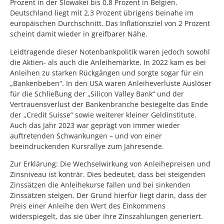
Prozent in der Slowakei bis 0,8 Prozent in Belgien.
Deutschland liegt mit 2,3 Prozent übrigens beinahe im
europäischen Durchschnitt. Das Inflationsziel von 2 Prozent
scheint damit wieder in greifbarer Nähe.
Leidtragende dieser Notenbankpolitik waren jedoch sowohl
die Aktien- als auch die Anleihemärkte. In 2022 kam es bei
Anleihen zu starken Rückgängen und sorgte sogar für ein
„Bankenbeben“. In den USA waren Anleiheverluste Auslöser
für die Schließung der „Silicon Valley Bank“ und der
Vertrauensverlust der Bankenbranche besiegelte das Ende
der „Credit Suisse“ sowie weiterer kleiner Geldinstitute.
Auch das Jahr 2023 war geprägt von immer wieder
auftretenden Schwankungen – und von einer
beeindruckenden Kursrallye zum Jahresende.
Zur Erklärung: Die Wechselwirkung von Anleihepreisen und
Zinsniveau ist konträr. Dies bedeutet, dass bei steigenden
Zinssätzen die Anleihekurse fallen und bei sinkenden
Zinssätzen steigen. Der Grund hierfür liegt darin, dass der
Preis einer Anleihe den Wert des Einkommens
widerspiegelt, das sie über ihre Zinszahlungen generiert.